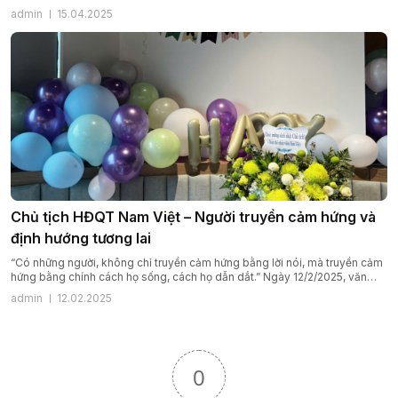
lại – lắng nghe tiếng vọng của lịch sử và thắp lên ngọn lửa tri ân trong tim
admin
15.04.2025
mỗi người Việt. Giỗ Tổ Hùng Vương […]
Chủ tịch HĐQT Nam Việt – Người truyền cảm hứng và
định hướng tương lai
“Có những người, không chỉ truyền cảm hứng bằng lời nói, mà truyền cảm
hứng bằng chính cách họ sống, cách họ dẫn dắt.” Ngày 12/2/2025, văn
phòng Công ty Cổ phần Đầu tư và Phát triển Công nghệ Truyền thông
admin
12.02.2025
Nam Việt không chỉ đón một ngày mới, mà đón một dấu mốc đáng […]
0