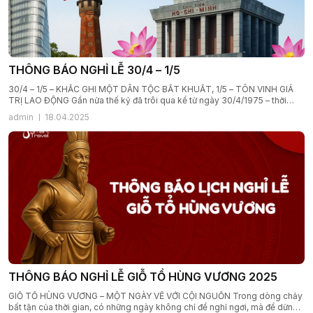
THÔNG BÁO NGHỈ LỄ 30/4 – 1/5
30/4 – 1/5 – KHẮC GHI MỘT DÂN TỘC BẤT KHUẤT, 1/5 – TÔN VINH GIÁ
TRỊ LAO ĐỘNG Gần nửa thế kỷ đã trôi qua kể từ ngày 30/4/1975 – thời
khắc lịch sử thiêng liêng đánh dấu thắng lợi vĩ đại của dân tộc Việt Nam,
admin
18.04.2025
khép lại một chặng đường đấu tranh […]
THÔNG BÁO NGHỈ LỄ GIỖ TỔ HÙNG VƯƠNG 2025
GIỖ TỔ HÙNG VƯƠNG – MỘT NGÀY VỀ VỚI CỘI NGUỒN Trong dòng chảy
bất tận của thời gian, có những ngày không chỉ để nghỉ ngơi, mà để dừng